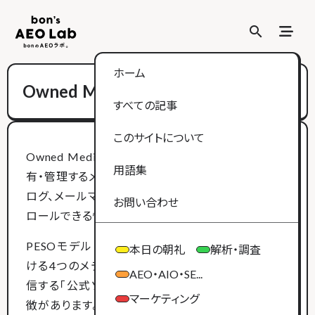
search
search
ホーム
Owned Media（オウンドメディア）
すべての記事
このサイトについて
Owned Media（オウンドメディア）とは、企業が所
用語集
有・管理するメディアの総称です。自社Webサイト、ブ
ログ、メールマガジン、アプリなど、企業が直接コント
お問い合わせ
ロールできる情報発信の場を指します。
PESOモデル（Paid、Earned、Shared、Owned）にお
本日の朝礼
解析・調査
ける4つのメディアの1つであり、一貫した情報を発
AEO・AIO・SE...
信する「公式ソース」として、長期的な資産となる特
マーケティング
徴があります。