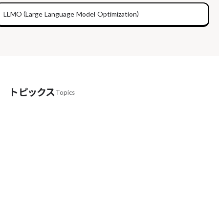
LLMO（Large Language Model Optimization）
トピックス
Topics
SEOとAEO/LLMO/AIOは全く違う
bonが考える“AI時代の最適化”の本質とは
AIはオバケじゃない！GPTクローラーの実
態と、“AIに読まれる”サイト設計
【今日の朝礼】レンタルサーバー事業者が勝手