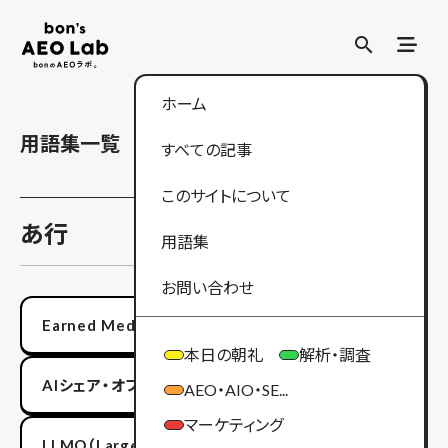
search
search
ホーム
用語集一覧
すべての記事
このサイトについて
あ行
用語集
お問い合わせ
Earned Media（アーンドメディア）
本日の朝礼
解析・調査
AIシェア・オブ・ボイス
AEO・AIO・SE...
マーケティング
LLMO（Large Language Model