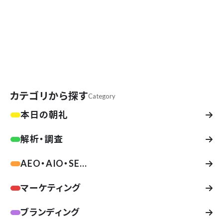
AIはオバケじゃない！GPTクローラーの実
態と、“AIに読まれる”サイト設計
【今日の朝礼】レンタルサーバー事業者が勝手
にAIクローラーをブロックしてる？
カテゴリから探す
Category
本日の朝礼
解析・調査
AEO・AIO・SE...
マーケティング
ブランディング