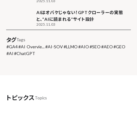
2025.11.03
AIはオバケじゃない！GPTクローラーの実態
と、“AIに読まれる”サイト設計
2025.11.03
タグ
Tags
#
GA4
#
AI Overvie...
#
AI-SOV
#
LLMO
#
AIO
#
SEO
#
AEO
#
GEO
#
AI
#
ChatGPT
トピックス
Topics
SEOとAEO/LLMO/AIOは全く違う
bonが考える“AI時代の最適化”の本質とは