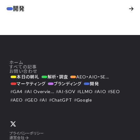
開発
ホーム
すべての記事
お問い合わせ
本日の朝礼
解析・調査
AEO・AIO・SE...
マーケティング
ブランディング
開発
#
GA4
#
AI Overvie...
#
AI-SOV
#
LLMO
#
AIO
#
SEO
#
AEO
#
GEO
#
AI
#
ChatGPT
#
Google
プライバシーポリシー
運営会社
arrow_forward