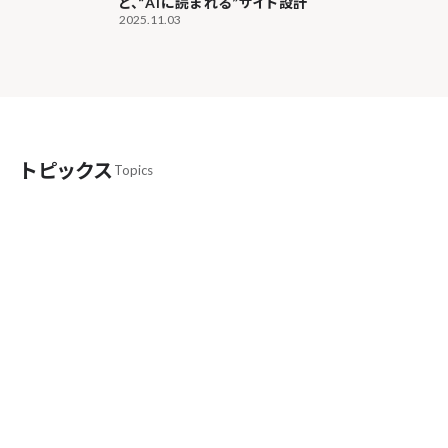
と、“AIに読まれる”サイト設計
2025.11.03
トピックス
Topics
SEOとAEO/LLMO/AIOは全く違う
bonが考える“AI時代の最適化”の本質とは
AIはオバケじゃない！GPTクローラーの実
態と、“AIに読まれる”サイト設計
【今日の朝礼】レンタルサーバー事業者が勝手
にAIクローラーをブロックしてる？