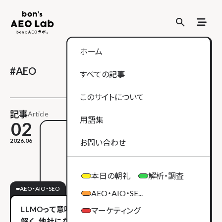
search
search
ホーム
#
AEO
すべての記事
このサイトについて
記事
Article
用語集
02
2026.06
お問い合わせ
本日の朝礼
解析・調査
AEO・AIO・SEO
AEO・AIO・SE...
LLMOって意味あるの？Googleの公式発表から紐
マーケティング
解く、他社にない強みがある企業こそLLMOが武器