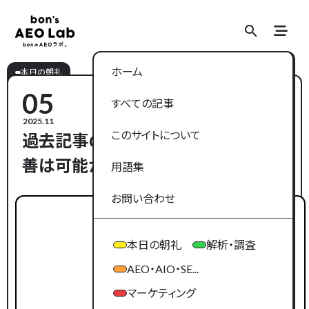
search
search
ホーム
本日の朝礼
05
すべての記事
2025.11
このサイトについて
過去記事のリライトでトラフィック改
善は可能か？AEOの観点から考える
用語集
#
LLMO
#
SEO
#
AIO
#
GEO
#
AEO
お問い合わせ
本日の朝礼
解析・調査
AEO・AIO・SE...
マーケティング