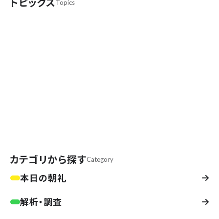
トピックス
Topics
SEOとAEO/LLMO/AIOは全く違う
bonが考える“AI時代の最適化”の本質とは
AIはオバケじゃない！GPTクローラーの実
態と、“AIに読まれる”サイト設計
【今日の朝礼】レンタルサーバー事業者が勝手
にAIクローラーをブロックしてる？
カテゴリから探す
Category
本日の朝礼
解析・調査