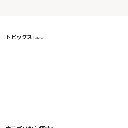
トピックス
Topics
SEOとAEO/LLMO/AIOは全く違う
bonが考える“AI時代の最適化”の本質とは
AIはオバケじゃない！GPTクローラーの実
態と、“AIに読まれる”サイト設計
【今日の朝礼】レンタルサーバー事業者が勝手
にAIクローラーをブロックしてる？