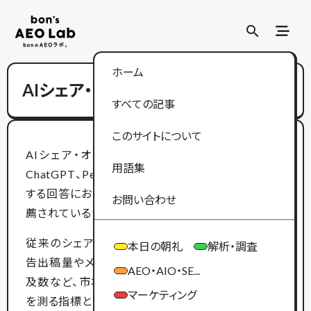
search
search
ホーム
AIシェア・オブ・ボイス
すべての記事
このサイトについて
AIシェア・オブ・ボイス（AI Share of Voice）とは、
用語集
ChatGPT、Perplexity、Geminiなどの生成AIが提供
する回答において、自社ブランドがどれだけ言及・推
お問い合わせ
薦されているかを示す指標です。
従来のシェア・オブ・ボイス（Share of Voice）は、広
本日の朝礼
解析・調査
告出稿量やメディア露出、ソーシャルメディアでの言
AEO・AIO・SE...
及数など、市場全体における自社ブランドの占有率
マーケティング
を測る指標として使われてきました。